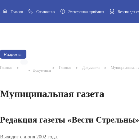
Главная
Cправочник
Электронная приёмная
Версия для 
Новости
Афиша
Наш посёлок
Муниципальный Совет
Разделы
Главная
>
>
Главная
>
Документы
>
Муниципальная га
Документы
Муниципальная газета
Редакция газеты «Вести Стрельны
Выходит с июня 2002 года.