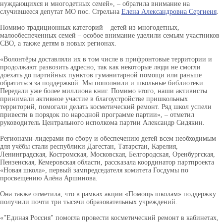
нуждающихся и
многодетных семей», – обратила внимание на
случившееся депутат МО пос. Стрельна
Елена Александровна Сергиеня
.
Помимо традиционных категорий – детей из многодетных,
малообеспеченных семей – особое внимание уделили семьям участников
СВО, а также детям в новых регионах.
«Волонтёры доставляли их в том числе в прифронтовые территории и
продолжают развозить адресно, так как некоторые люди не смогли
доехать до партийных пунктов гуманитарной помощи или раньше
обратиться за поддержкой. Мы пополнили и школьные библиотеки.
Передали уже более миллиона книг. Помимо этого, наши активисты
принимали активное участие в благоустройстве пришкольных
территорий, помогали делать косметический ремонт. Ряд школ успели
привести в порядок по народной программе партии», – отметил
руководитель Центрального исполкома партии Александр Сидякин.
Регионами-лидерами по сбору и обеспечению детей всем необходимым
для учёбы стали республики Дагестан, Татарстан, Карелия,
Ленинградская, Костромская, Московская, Белгородская, Оренбургская,
Пензенская, Кемеровская области, рассказала координатор партпроекта
«Новая школа», первый зампредседателя комитета Госдумы по
просвещению Алёна Аршинова.
Она также отметила, что в рамках акции «Помощь школам» поддержку
получили почти три тысячи образовательных учреждений.
«"Единая Россия" помогла провести косметический ремонт в кабинетах,