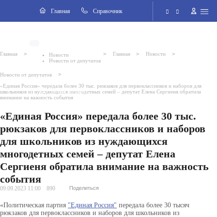
Навигация
Главная
Cправочник
Электронная приёмная
>
>
>
>
Главная
Главная
Новости
Новости
Новости от депутатов
Версия для слабовидящих
>
Новости от депутатов
«Единая Россия» передала более 30 тыс. рюкзаков для первоклассников и наборов для
Поиск по сайту
школьников из нуждающихся многодетных семей – депутат Елена Сергиеня обратила
внимание на важность события
«Единая Россия» передала более 30 тыс.
рюкзаков для первоклассников и наборов
для школьников из нуждающихся
многодетных семей – депутат Елена
Сергиеня обратила внимание на важность
события
09.09.2023 11:00
890
Поделиться
«Политическая партия
"Единая Россия"
передала более 30 тысяч
рюкзаков для первоклассников и наборов для школьников из