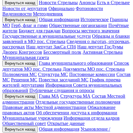
Новости Стрельны
Анонсы
Есть в Стрельне
Вернуться назад
Новости от депутатов
Официально
Фотоновости
Видеоновости
Метеодневник
Общая информация
Историческое
Границы
Вернуться назад
МО
Герб, флаг и гимн
Общественные организации
Почётные
жители
Бюджет для граждан
Вопросы местного значения
Государственные и муниципальные услуги
Образцы и бланки
заявлений в МО пос. Стрельна
Сведения о льготах, отсрочках,
рассрочках
Наш депутат ЗакСа СПб
Наш депутат ГосДумы
Дворец Конгрессов
Бессмертный полк
Активная Стрельна
Муниципальная газета
Глава муниципального образования
Список
Вернуться назад
депутатов МО пос. Стрельна
Документы МО пос. Стрельна
Полномочия МС
Структура МС
Постоянные комиссии
Состав
МС
Решения МС
Повестки заседаний МС
График приема
жителей депутатами
Информация Совета муниципальных
образований
Публичные слушания и опросы
Глава МА
Структура МА
Состав Местной
Вернуться назад
администрации
Отдельные государственные полномочия
Правовые акты Местной администрации
Обжалование
правовых актов
Об обеспечении доступа к информации
Муниципальные учреждения
Информация отдела кадров
Общественный совет
Открытые данные
Общая информация
Усыновление /
Вернуться назад