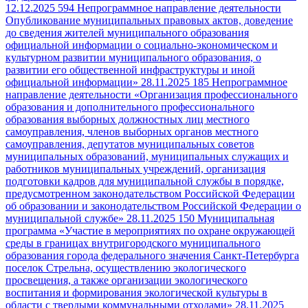
12.12.2025
594
Непрограммное направление деятельности
Опубликование муниципальных правовых актов, доведение
до сведения жителей муниципального образования
официальной информации о социально-экономическом и
культурном развитии муниципального образования, о
развитии его общественной инфраструктуры и иной
официальной информации»
28.11.2025
185
Непрограммное
направление деятельности «Организация профессионального
образования и дополнительного профессионального
образования выборных должностных лиц местного
самоуправления, членов выборных органов местного
самоуправления, депутатов муниципальных советов
муниципальных образований, муниципальных служащих и
работников муниципальных учреждений, организация
подготовки кадров для муниципальной службы в порядке,
предусмотренном законодательством Российской Федерации
об образовании и законодательством Российской Федерации о
муниципальной службе»
28.11.2025
150
Муниципальная
программа «Участие в мероприятиях по охране окружающей
среды в границах внутригородского муниципального
образования города федерального значения Санкт-Петербурга
поселок Стрельна, осуществлению экологического
просвещения, а также организации экологического
воспитания и формирования экологической культуры в
области с твердыми коммунальными отходами»
28.11.2025