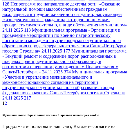
128
Непрограммное направление деятельности «Оказание
натуральной помощи малообеспеченным гражданам,
находящимся в трудной жизненной ситуации, нарушающей
жизнедеятельность гражданина, которую он не может
преодолеть самостоятельно, в виде обеспечения их топливом»
24.11.2025
113
Муниципальная программа «Организация и
проведение мероприятий по военно-патриотическому
воспитанию молодежи внутригородского муниципального
образования города федерального значения Санкт-Петербурга
поселок Стрельна»
24.11.2025
177
Муниципальная программа
«Текущий ремонт и содержание дорог, расположенных в
пределах границ муниципального образования, в
соответствии с перечнем, утвержденным Правительством
Санкт-Петербурга»
24.11.2025
374
Муниципальная программа
«Участие в укрепление межнационального и
межконфессионального согласия на территории
внутригородского муниципального образования города
федерального значения Санкт-Петербурга поселок Стрельна»
24.11.2025
217
1
2
Муниципальное образование посёлок Стрельна использует cookie
Продолжая использовать наш сайт, Вы даете согласие на