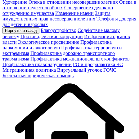
Удочерение
Опека в отношении несовершеннолетних
Опека в
отношении недееспособных
Совершение сделок по
отчуждению имущества
Изменение имени
Защита
имущественных прав несовершеннолетних
Телефоны доверия
для детей и взрослых
Благоустройство
Содействие малому
Вернуться назад
бизнесу
Противодействие коррупции
Информация органов
власти
Экологическое просвещение
Профилактика
наркомании и алкоголизма
Профилактика терроризма и
экстремизма
Профилактика дорожно-транспортного
травматизма
Профилактика межнациональных конфликтов
Профилактика правонарушений
ГО и профилактика ЧС
Миграционная политика
Виртуальный уголок ГОЧС
Бесплатная юридическая помощь