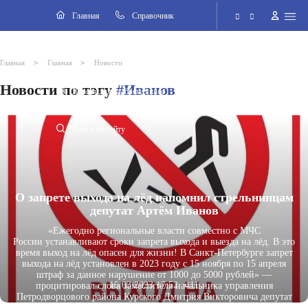
Навигация
Главная
Cправочник
Электронная приёмная
>
>
Главная
Главная
Новости
Новости по тэгу
#Иванов
Версия для слабовидящих
Поиск по сайту
О запрете выхода на лёд напомнил стрельнинцам
депутат Артём Иванов
«Ежегодно региональные власти совместно с
МЧС
России
устанавливают сроки запрета выхода и выезда на лёд. В это
время выход на лёд опасен для жизни! В Санкт-Петербурге запрет
выхода на лёд установлен
в 2023 году с 15 ноября по 15 апреля
штраф за данное нарушение от 1000 до 5000 рублей» —
15.03.2023 17:52
411
процитировал слова заместителя начальника управления
Петродворцового района Курского Дмитрия Викторовича депутат
МО пос. Стрельна Артём Иванов