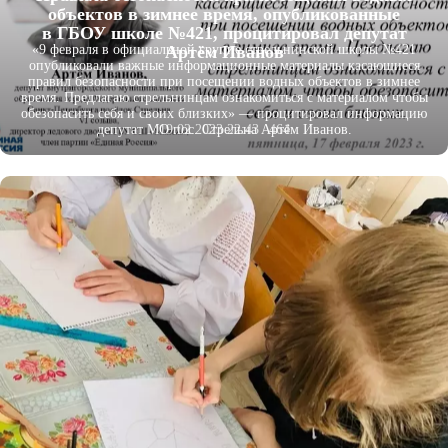
объектов в зимнее время, опубликованные
в ГБОУ школе №421, процитировал депутат
Артём Иванов
«9 февраля в официальной группе стрельнинской школы №421
опубликовали важные информационные материалы касающиеся
правил безопасности при посещении водных объектов в зимнее
время. Предлагаю стрельнинцам
ознакомиться с материалом чтобы
обезопасить себя и своих близких» — процитировал информацию
19.02.2023 22:43
464
депутат МО пос. Стрельна Артём Иванов.