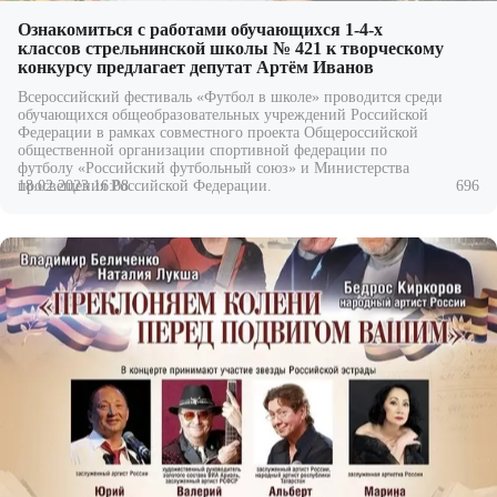
Ознакомиться с работами обучающихся 1-4-х
классов стрельнинской школы № 421 к творческому
конкурсу предлагает депутат Артём Иванов
Всероссийский фестиваль «Футбол в школе» проводится среди
обучающихся общеобразовательных учреждений Российской
Федерации в рамках совместного проекта Общероссийской
общественной организации спортивной федерации по
футболу «Российский футбольный союз» и Министерства
18.02.2023 16:08
696
просвещения Российской Федерации.