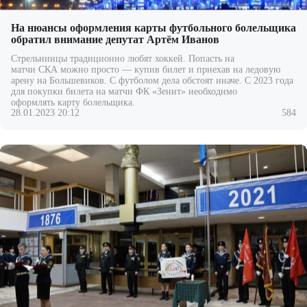
На нюансы оформления карты футбольного болельщика
обратил внимание депутат Артём Иванов
Стрельнинцы традиционно любят хоккей. Попасть на
матчи СКА можно просто — купив билет и приехав на ледовую
арену на Большевиков. С футболом дела обстоят иначе. С 2023 года
для покупки билета на матчи ФК «Зенит» необходимо
оформлять карту болельщика.
28.01.2023 20:12
584