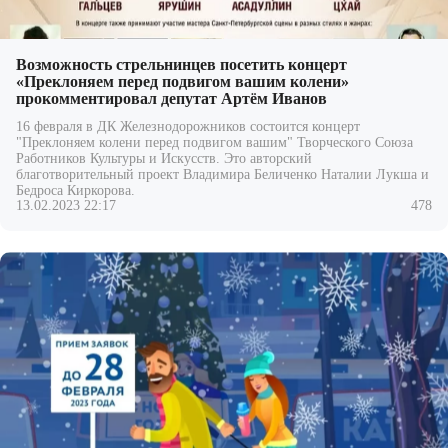
Возможность стрельнинцев посетить концерт
«Преклоняем перед подвигом вашим колени»
прокомментировал депутат Артём Иванов
16 февраля в ДК Железнодорожников состоится концерт
"Преклоняем колени перед подвигом вашим" Творческого Союза
Работников Культуры и Искусств. Это авторский
благотворительный проект Владимира
Беличенко Наталии Лукша и
Бедроса Киркорова.
13.02.2023 22:17
478