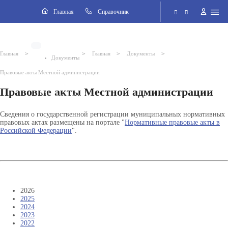
Разделы
Главная
Cправочник
Электронная приёмная
>
>
>
>
Главная
Главная
Документы
Документы
Версия для слабовидящих
Правовые акты Местной администрации
Правовые акты Местной администрации
Поиск по сайту
Сведения о государственной регистрации муниципальных нормативных
правовых актах размещены на портале "
Нормативные правовые акты в
Российской Федерации
".
2026
2025
2024
2023
2022